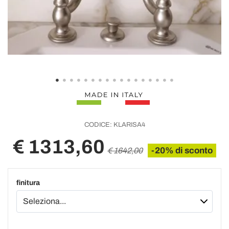
CODICE:
KLARISA4
€ 1313,60
-20% di sconto
€ 1642,00
finitura