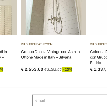
VIADURINI BATHROOM
VIADURINI 
i in
Gruppo Doccia Vintage con Asta in
Colonna D
y –
Ottone Made in Italy – Silvana
con Grupp
Fedrio
€ 2.553,60
€ 1.337
0%
€ 3.192,00
- 20%