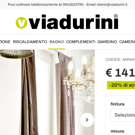
Puoi ordinare telefonicamente al 0541623760 - Email clienti@viadurini.it
Gruppo
Ottone 
Classi
ZIONE
RISCALDAMENTO
BAGNO
COMPLEMENTI
GIARDINO
CAMER
CODICE:
MIRIA
€ 14
-20% di sc
finitura
misura