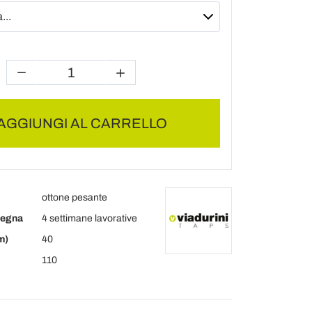
AGGIUNGI AL CARRELLO
ottone pesante
segna
4 settimane lavorative
m)
40
110