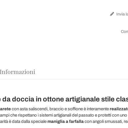
Invia l
Con
 Informazioni
da doccia in ottone artigianale stile cla
arete
con asta saliscendi, braccio e soffione è interamente
realizza
stampi che rispettano i sistemi artigianali del passato e protetti con u
arità è data dalla speciale
maniglia a farfalla
con angoli smussati, rea