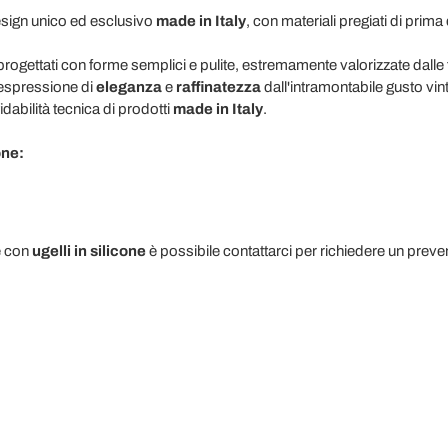
esign unico ed esclusivo
made in Italy
, con materiali pregiati di prima 
progettati con forme semplici e pulite, estremamente valorizzate dalle fin
 espressione di
eleganza
e
raffinatezza
dall'intramontabile gusto vin
fidabilità tecnica di prodotti
made in Italy
.
one:
e con
ugelli in silicone
è possibile contattarci per richiedere un prev