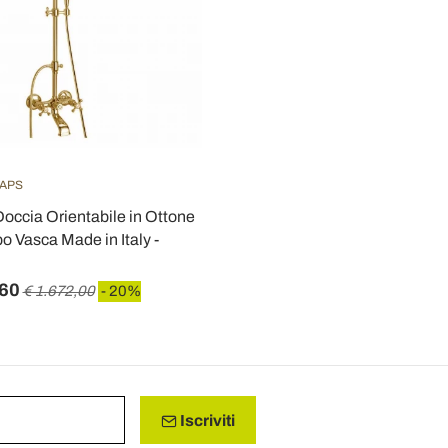
TAPS
occia Orientabile in Ottone
o Vasca Made in Italy -
,60
€ 1.672,00
- 20%
Iscriviti