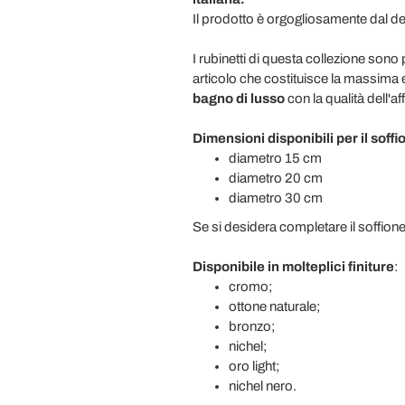
Il prodotto è orgogliosamente dal d
I rubinetti di questa collezione sono 
articolo che costituisce la massima
bagno di lusso
con la qualità dell'af
Dimensioni disponibili per il soffi
diametro 15 cm
diametro 20 cm
diametro 30 cm
Se si desidera completare il soffion
Disponibile in molteplici finiture
:
cromo;
ottone naturale;
bronzo;
nichel;
oro light;
nichel nero.