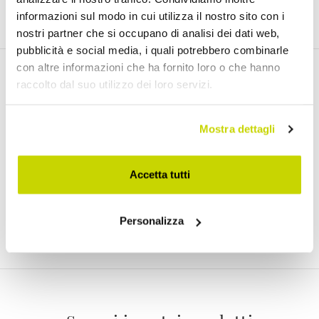
informazioni sul modo in cui utilizza il nostro sito con i
nostri partner che si occupano di analisi dei dati web,
pubblicità e social media, i quali potrebbero combinarle
con altre informazioni che ha fornito loro o che hanno
Email Newsletter
raccolto dal suo utilizzo dei loro servizi.
Iscriviti gratuitamente alla nostra Newsletter
Mostra dettagli
Accetta tutti
Ho letto e accetto i Termini di utilizzo dei dati personali (
Link
)
Personalizza
Iscriviti