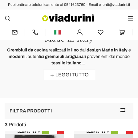
Puoi ordinare telefonicamente al 0541623760 - Email clienti@viadurini.it
Tessile Cucina e Tavola
Grembiuli Cucina in Lino dal
Design Moderno Tessile di Lusso
Made in italy
Grembiuli da cucina
realizzati in
lino
dal
design Made in Italy
e
moderni
, autentici
grembiuli artigianali
provenienti dal mondo
tessile italiano
....
LEGGI TUTTO
Toggle
FILTRA PRODOTTI
navigat
3
Prodotti