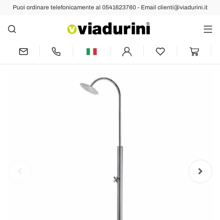
Puoi ordinare telefonicamente al 0541623760 - Email clienti@viadurini.it
Indietro
Prec
Succ
Doccia da Giardino in Acciaio Inox con
Soffione Rotondo Made in Italy - Norton