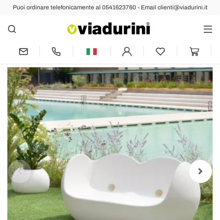
Puoi ordinare telefonicamente al 0541623760 - Email clienti@viadurini.it
Indietro
Prec
Succ
Divano da esterno Slide Blossy design
moderno fatto in Italia