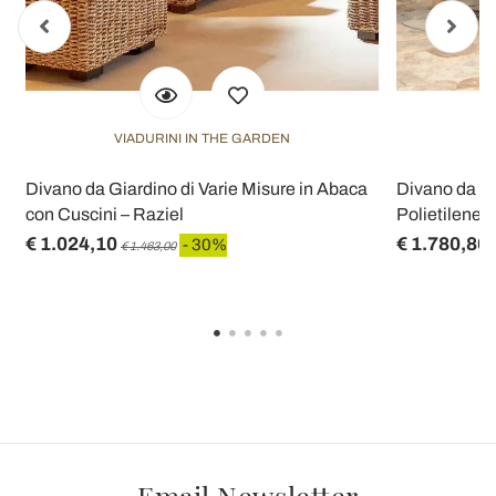
VIADURINI IN THE GARDEN
V
Divano da Giardino di Varie Misure in Abaca
Divano da Es
con Cuscini – Raziel
Polietilene -
€ 1.024,10
€ 1.780,80
- 30%
€ 1.463,00
Email Newsletter