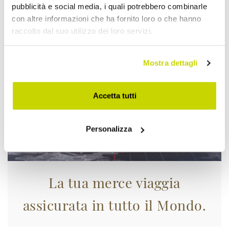
pubblicità e social media, i quali potrebbero combinarle
Approfittane subito!
con altre informazioni che ha fornito loro o che hanno
raccolto dal suo utilizzo dei loro servizi.
Mostra dettagli
Accetta tutti
Personalizza
La tua merce viaggia
assicurata in tutto il Mondo.