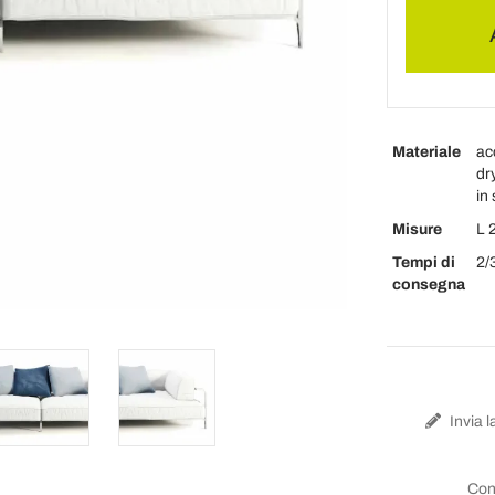
Materiale
ac
dr
in
Misure
L 
Tempi di
2/
consegna
Invia l
Con