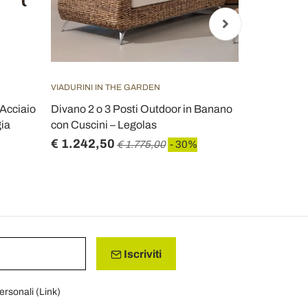
VIADURINI IN THE GARDEN
VIADURINI IN
 Acciaio
Divano 2 o 3 Posti Outdoor in Banano
Divano da G
gia
con Cuscini – Legolas
di Kubù con 
€ 1.242,50
€ 1.414,7
€ 1.775,00
- 30%
Iscriviti
personali (
Link
)