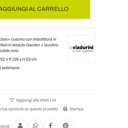
AGGIUNGI AL CARRELLO
ciaio+ cuscino con imbottitura in
yfeel in tessuto Garden + tavolino
 solide core
252 x P 126 x H 53 cm
3 settimane
Aggiungi alla Wish List
a tua opinione su questo prodotto
Stampa
dividi