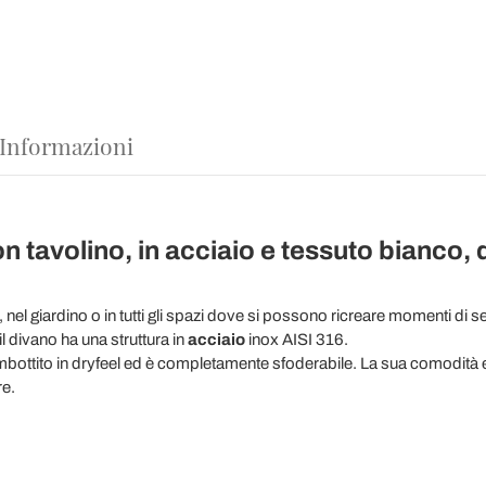
 Informazioni
n tavolino, in acciaio e tessuto bianco
 nel giardino o in tutti gli spazi dove si possono ricreare momenti di se
 il divano ha una struttura in
acciaio
inox AISI 316.
mbottito in dryfeel ed è completamente sfoderabile. La sua comodità e
re.