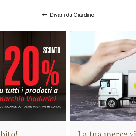
Divani da Giardino
bito!
La tua merce vi