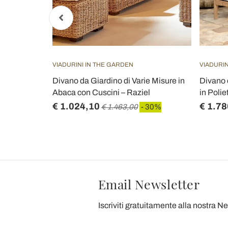
VIADURINI IN THE GARDEN
VIADURIN
ra Naturale
Divano da Giardino di Varie Misure in
Divano 
ur
Abaca con Cuscini – Raziel
in Polie
€ 1.024,10
€ 1.78
 30%
€ 1.463,00
- 30%
Email Newsletter
Iscriviti gratuitamente alla nostra N