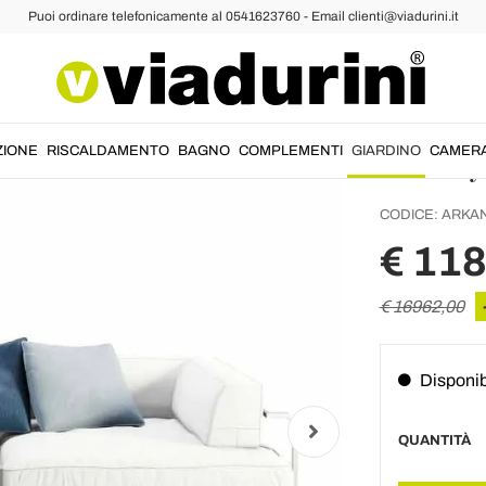
Puoi ordinare telefonicamente al 0541623760 - Email clienti@viadurini.it
Divano
Tessut
in Ital
ZIONE
RISCALDAMENTO
BAGNO
COMPLEMENTI
GIARDINO
CAMER
CODICE:
ARKA
€ 11
€ 16962,00
Disponib
QUANTITÀ