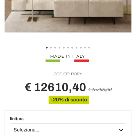
CODICE:
RORY
€ 12610,40
€ 15763,00
-20% di sconto
finitura