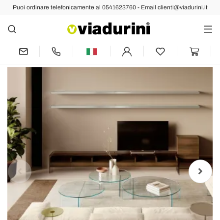
Puoi ordinare telefonicamente al 0541623760 - Email clienti@viadurini.it
Indietro
Prec
Succ
Divano con Base in Vetro Extrachiaro e
Seduta in Tessuto Made in Italy - Rory