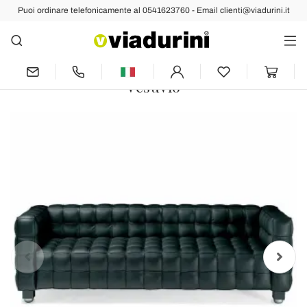
Puoi ordinare telefonicamente al 0541623760 - Email clienti@viadurini.it
Indietro
Prec
Succ
Divano 3 Posti in Pelle Effetto
Trapuntato Made in Italy di Qualità -
Vesuvio