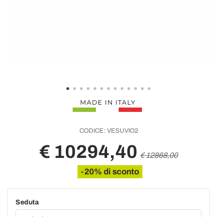
CODICE:
VESUVIO2
€ 10294,40
€ 12868,00
-20% di sconto
Seduta