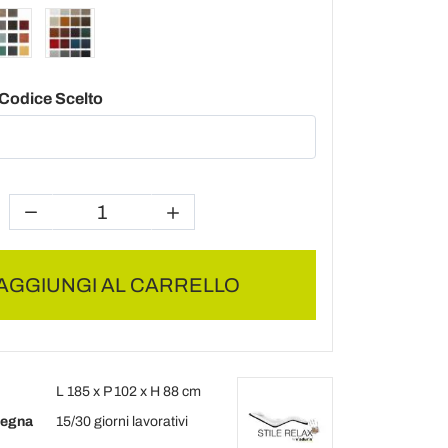
l Codice Scelto
AGGIUNGI AL CARRELLO
L 185 x P 102 x H 88 cm
segna
15/30 giorni lavorativi