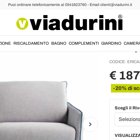
Puoi ordinare telefonicamente al 0541623760 - Email clienti@viadurini.it
Divano 
185cm 
in Ital
ZIONE
RISCALDAMENTO
BAGNO
COMPLEMENTI
GIARDINO
CAMER
CODICE:
ERICA
€ 18
-20% di sc
Scegli il Ri
VISUALIZZA