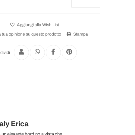
Aggiungi alla Wish List
a tua opinione su questo prodotto
Stampa
dividi
aly Erica
a un elegante bordino a vista che