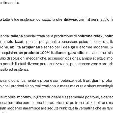
 antimacchia.
a tutte le tue esigenze, contattaci a
clienti@viadurini.it
per maggiori i
zienda
italiana
specializzata nella produzione di
poltrone
relax
,
polt
ani motorizzati
, pensati per garantire benessere psico-fisico di qualità
iche
,
abilità
artigianali
e senso per il
design
e le forme moderne. Sc
i acquistare un
prodotto 100% italiano
e
garantito
, ma anche un sis
glio di soluzioni meccaniche, accessori opzionali, ampia scelta di mo
 possibili infatti diverse personalizzazioni, per ottenere vere e propr
ssità ed esigenza.
nnovano continuamente le proprie competenze, e abili
artigiani
, profon
o che i prodotti siano realizzati con la massima cura e siano tecnolog
del mobile imbottito, in grado di ideare e assemblare poltrone, e da t
 meccanismi che permettono la produzione di poltrone relax, poltrone 
sign moderno garantisce alle sedute l’unicità e la versatilità che ne fa