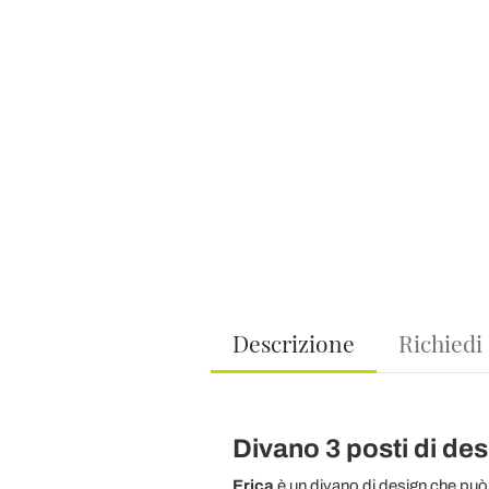
Descrizione
Richiedi
Divano 3 posti di de
Erica
è un divano di design che può i