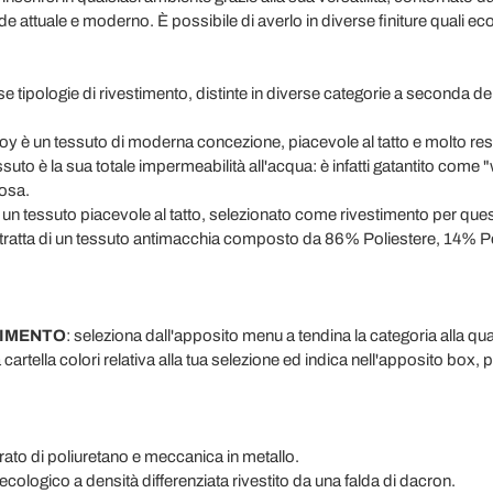
nde attuale e moderno. È possibile di averlo in diverse finiture quali e
se tipologie di rivestimento, distinte in diverse categorie a seconda de
oy è un tessuto di moderna concezione, piacevole al tatto e molto resis
essuto è la sua totale impermeabilità all'acqua: è infatti gatantito come
osa.
è un tessuto piacevole al tatto, selezionato come rivestimento per ques
. Si tratta di un tessuto antimacchia composto da 86% Poliestere, 14
.
TIMENTO
: seleziona dall'apposito menu a tendina la categoria alla qua
artella colori relativa alla tua selezione ed indica nell'apposito box, p
trato di poliuretano e meccanica in metallo.
ologico a densità differenziata rivestito da una falda di dacron.