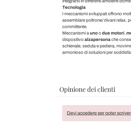
integrarsi in differenti ambienti domes
Tecnologia
I meccanismi sviluppati offrono molte
assemblare poltrone/ divani relax, 
committente.
Meccanismi a
uno
o
due motori
,
mo
dispositivo
alzapersona
che consen
schienale, seduta e pediera, movime
armonioso di soluzioni per soddisfar
Opinione dei clienti
Devi accedere per poter scriver