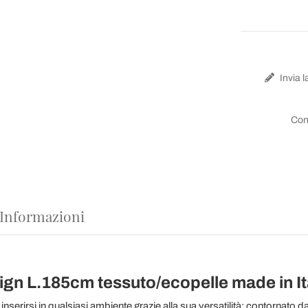
Invia l
Con
 Informazioni
sign L.185cm tessuto/ecopelle made in It
nserirsi in qualsiasi ambiente grazie alla sua versatilità; contornato d