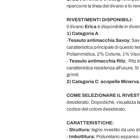
ripercorre la linea del divano e lo re
RIVESTIMENTI DISPONIBILI:
Il divano
Erica
è disponibile in diver
1) Categoria A
:
-
Tessuto antimacchia Savoy
; Sav
caratteristica principale di questo t
Poliammidica, 2% Cotone, 1% Visc
-
Tessuto antimacchia
Ritz
;
Ritz 
caratteristica resistenza all'usura
gr/mtl.
2) Categoria C
:
ecopelle Minerva
COME SELEZIONARE IL RIVES
desiderato. Dopodichè, visualizza la c
codice del colore desiderato.
CARATTERISTICHE:
- Struttura:
legno rivestito da uno s
-
Imbottitura:
Poliuretano espanso ec