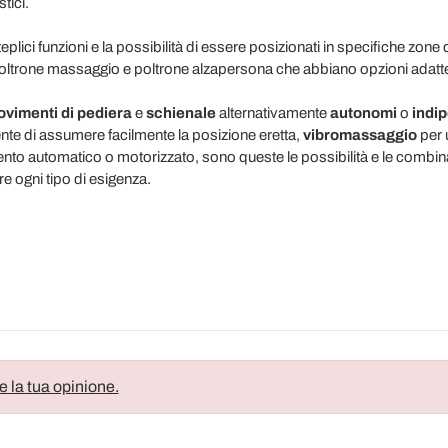
tici.
plici funzioni e la possibilità di essere posizionati in specifiche zone
poltrone massaggio e poltrone alzapersona che abbiano opzioni adatte
vimenti di pediera
e
schienale
alternativamente
autonomi
o
indi
te di assumere facilmente la posizione eretta,
vibromassaggio
per 
nto automatico o motorizzato, sono queste le possibilità e le combina
e ogni tipo di esigenza.
e la tua opinione.