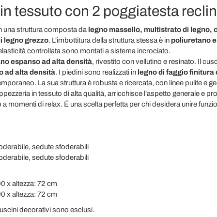
in tessuto con 2 poggiatesta reclina
n una struttura composta da
legno massello, multistrato di legno,
di legno grezzo
. L'imbottitura della struttura stessa è in
poliuretano 
elasticità controllata sono montati a sistema incrociato.
ano espanso ad alta densità
, rivestito con vellutino e resinato. Il cu
 ad alta densità
. I piedini sono realizzati in
legno di faggio finitura 
emporaneo. La sua struttura è robusta e ricercata, con linee pulite e 
ppezzeria in tessuto di alta qualità, arricchisce l'aspetto generale e p
 a momenti di relax. É una scelta perfetta per chi desidera unire funzion
foderabile, sedute sfoderabili
oderabile, sedute sfoderabili
90 x altezza: 72 cm
90 x altezza: 72 cm
 cuscini decorativi sono esclusi.