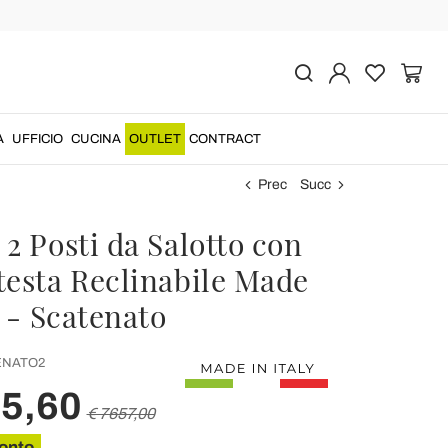
A
UFFICIO
CUCINA
OUTLET
CONTRACT
Prec
Succ
2 Posti da Salotto con
testa Reclinabile Made
y - Scatenato
NATO2
25,60
€ 7657,00
onto