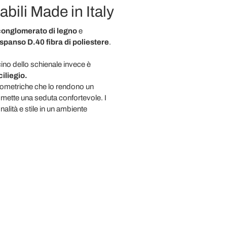
bili Made in Italy
 conglomerato di legno
e
espanso D.40
fibra di poliestere
.
scino dello schienale invece è
ciliegio.
geometriche che lo rendono un
romette una seduta confortevole. I
alità e stile in un ambiente