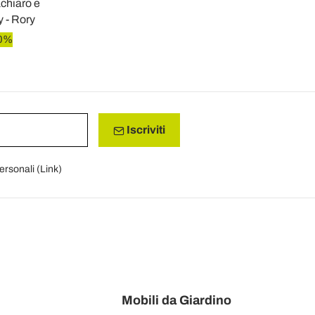
chiaro e
y - Rory
20%
Iscriviti
personali (
Link
)
Mobili da Giardino