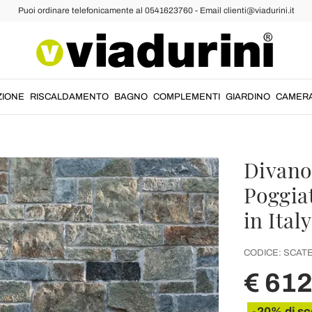
Puoi ordinare telefonicamente al 0541623760 - Email clienti@viadurini.it
ZIONE
RISCALDAMENTO
BAGNO
COMPLEMENTI
GIARDINO
CAMER
Divano 
Poggia
in Ital
CODICE:
SCATE
€ 61
-20% di sc