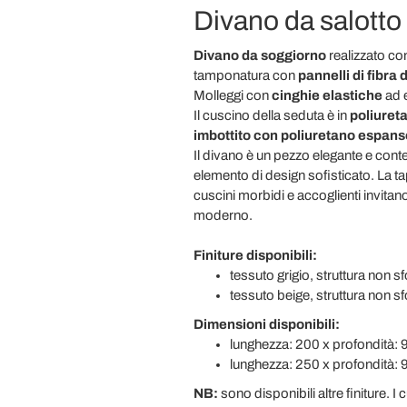
Divano da salotto 
Divano da soggiorno
realizzato co
tamponatura con
pannelli di fibra 
Molleggi con
cinghie elastiche
ad 
Il cuscino della seduta è in
poliuret
imbottito con poliuretano espanso
Il divano è un pezzo elegante e cont
elemento di design sofisticato. La ta
cuscini morbidi e accoglienti invitano
moderno.
Finiture disponibili:
tessuto grigio, struttura non s
tessuto beige, struttura non sf
Dimensioni disponibili:
lunghezza: 200 x profondità: 
lunghezza: 250 x profondità: 
NB:
sono disponibili altre finiture. I