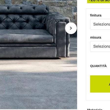
finitura
misura
QUANTITÀ