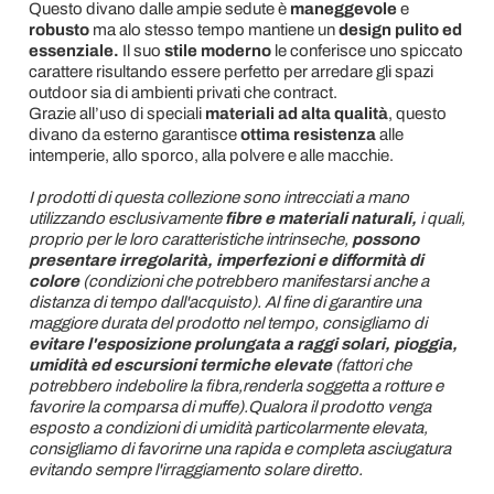
Questo divano dalle ampie sedute è
maneggevole
e
robusto
ma alo stesso tempo mantiene un
design pulito ed
essenziale.
Il suo
stile moderno
le conferisce uno spiccato
carattere risultando essere perfetto per arredare gli spazi
outdoor sia di ambienti privati che contract.
Grazie all’uso di speciali
materiali ad alta qualità
, questo
divano da esterno garantisce
ottima resistenza
alle
intemperie, allo sporco, alla polvere e alle macchie.
I prodotti di questa collezione sono intrecciati a mano
utilizzando esclusivamente
fibre e materiali naturali,
i quali,
proprio per le loro caratteristiche intrinseche,
possono
presentare irregolarità, imperfezioni e difformità di
colore
(condizioni che potrebbero manifestarsi anche a
distanza di tempo dall'acquisto). Al fine di garantire una
maggiore durata del prodotto nel tempo, consigliamo di
evitare l'esposizione prolungata a raggi solari, pioggia,
umidità ed escursioni termiche elevate
(fattori che
potrebbero indebolire la fibra,renderla soggetta a rotture e
favorire la comparsa di muffe).Qualora il prodotto venga
esposto a condizioni di umidità particolarmente elevata,
consigliamo di favorirne una rapida e completa asciugatura
evitando sempre l'irraggiamento solare diretto.