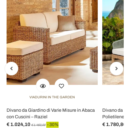
VIADURINI IN THE GARDEN
V
Divano da Giardino di Varie Misure in Abaca
Divano da Es
con Cuscini – Raziel
Polietilene -
€ 1.024,10
€ 1.780,80
- 30%
€ 1.463,00