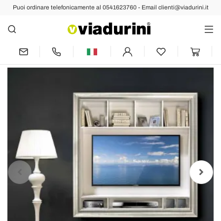
Puoi ordinare telefonicamente al 0541623760 - Email clienti@viadurini.it
Indietro
Prec
Succ
Cornice portaplasma da parete legno
fatta a mano made in Italy Mirko