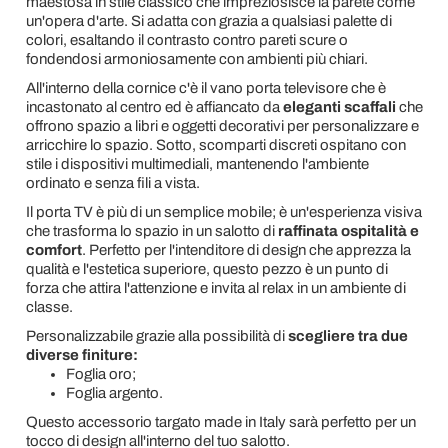
maestosa in stile classico che impreziosisce la parete come
un'opera d'arte. Si adatta con grazia a qualsiasi palette di
colori, esaltando il contrasto contro pareti scure o
fondendosi armoniosamente con ambienti più chiari.
All'interno della cornice c'è il vano porta televisore che è
incastonato al centro ed è affiancato da
eleganti scaffali
che
offrono spazio a libri e oggetti decorativi per personalizzare e
arricchire lo spazio. Sotto, scomparti discreti ospitano con
stile i dispositivi multimediali, mantenendo l'ambiente
ordinato e senza fili a vista.
Il porta TV è più di un semplice mobile; è un'esperienza visiva
che trasforma lo spazio in un salotto di
raffinata ospitalità e
comfort
. Perfetto per l'intenditore di design che apprezza la
qualità e l'estetica superiore, questo pezzo è un punto di
forza che attira l'attenzione e invita al relax in un ambiente di
classe.
Personalizzabile grazie alla possibilità di
scegliere tra due
diverse finiture:
Foglia oro;
Foglia argento.
Questo accessorio targato made in Italy sarà perfetto per un
tocco di design all'interno del tuo salotto.