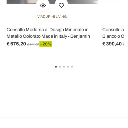
VIADURINI LIVING
Consolle Moderna di Design Minimale in
Consolle a P
Metallo Colorato Made in Italy - Benjamin
Bianco o Cor
€ 675,20
€ 390,40
- 20%
€ 844,00
€ 4