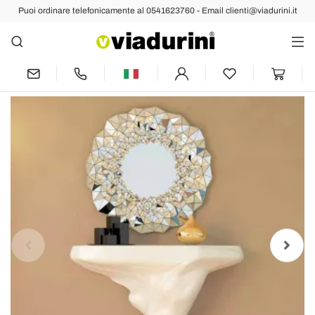
Puoi ordinare telefonicamente al 0541623760 - Email clienti@viadurini.it
Indietro
Succ
Consolle design moderno Node made in
Italy