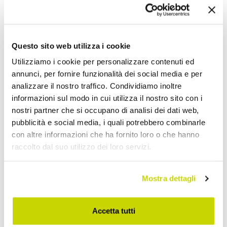
Opinione dei clienti
Questo sito web utilizza i cookie
Devi accedere per poter scrivere la tua opinione.
Utilizziamo i cookie per personalizzare contenuti ed
annunci, per fornire funzionalità dei social media e per
analizzare il nostro traffico. Condividiamo inoltre
informazioni sul modo in cui utilizza il nostro sito con i
nostri partner che si occupano di analisi dei dati web,
pubblicità e social media, i quali potrebbero combinarle
Aggiungi alla Wish List
con altre informazioni che ha fornito loro o che hanno
Invia la tua opinione su questo prodotto
Stampa
raccolto dal suo utilizzo dei loro servizi.
Condividi
Mostra dettagli
Accetta tutti
Consolle Fisse