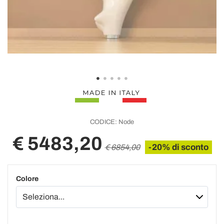
CODICE:
Node
€ 5483,20
-20% di sconto
€ 6854,00
Colore