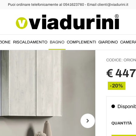
Puoi ordinare telefonicamente al 0541623760 - Email clienti@viadurini.it
pesi
Compos
Cassett
Pensil
ZIONE
RISCALDAMENTO
BAGNO
COMPLEMENTI
GIARDINO
CAMER
CODICE:
ORION
€ 44
-20%
Disponib
QUANTITÀ