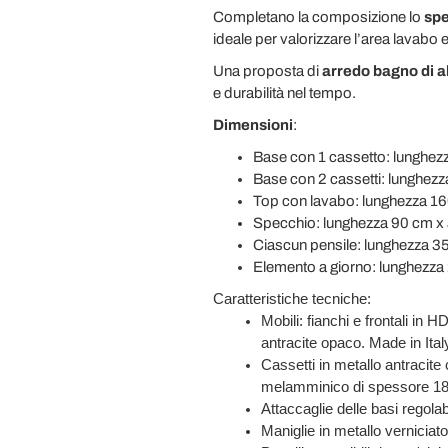
Completano la composizione lo
spe
ideale per valorizzare l’area lavabo e
Una proposta di
arredo bagno di 
e durabilità nel tempo.
Dimensioni
:
Base con 1 cassetto: lunghez
Base con 2 cassetti: lunghezz
Top con lavabo: lunghezza 16
Specchio: lunghezza 90 cm x 
Ciascun pensile: lunghezza 35
Elemento a giorno: lunghezza
Caratteristiche tecniche:
Mobili: fianchi e frontali in 
antracite opaco.
Made in Ital
Cassetti in metallo antracite 
melamminico di spessore 1
Attaccaglie delle basi regolab
Maniglie in metallo vernicia