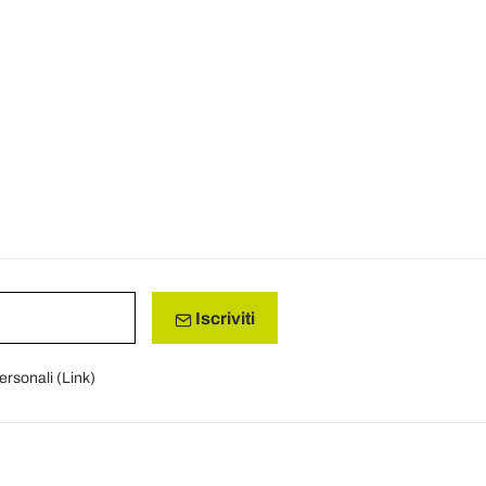
Iscriviti
personali (
Link
)