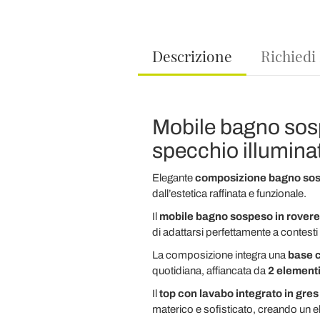
Descrizione
Richiedi
Mobile bagno sosp
specchio illumina
Elegante
composizione bagno so
dall’estetica raffinata e funzionale.
Il
mobile bagno sospeso in rovere
di adattarsi perfettamente a contest
La composizione integra una
base c
quotidiana, affiancata da
2
elementi
Il
top con lavabo integrato in gre
materico e sofisticato, creando un el