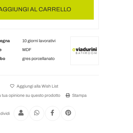
AGGIUNGI AL CARRELLO
segna
10 giorni lavorativi
e
MDF
abo
gres porcellanato
Aggiungi alla Wish List
a tua opinione su questo prodotto
Stampa
dividi