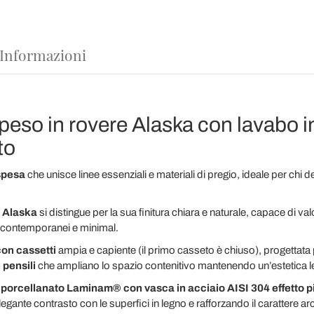
 Informazioni
eso in rovere Alaska con lavabo in
to
spesa
che unisce linee essenziali e materiali di pregio, ideale per chi 
 Alaska
si distingue per la sua finitura chiara e naturale, capace di va
i contemporanei e minimal.
on cassetti
ampia e capiente (il primo casseto è chiuso), progettata p
 pensili
che ampliano lo spazio contenitivo mantenendo un’estetica le
s porcellanato Laminam® con vasca in acciaio AISI 304 effetto pi
egante contrasto con le superfici in legno e rafforzando il carattere arc