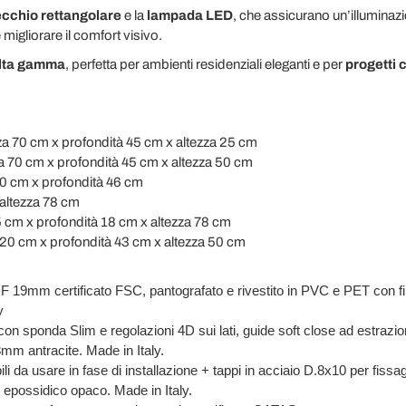
cchio rettangolare
e la
lampada LED
, che assicurano un’illuminaz
 migliorare il comfort visivo.
alta gamma
, perfetta per ambienti residenziali eleganti e per
progetti 
za 70 cm x profondità 45 cm x altezza 25 cm
a 70 cm x profondità 45 cm x altezza 50 cm
0 cm x profondità 46 cm
altezza 78 cm
 cm x profondità 18 cm x altezza 78 cm
 20 cm x profondità 43 cm x altezza 50 cm
HDF 19mm certificato FSC, pantografato e rivestito in PVC e PET con fini
y
con sponda Slim e regolazioni 4D sui lati, guide soft close ad estrazion
8mm antracite.
Made in Italy.
ili da usare in fase di installazione + tappi in acciaio D.8x10 per fiss
to epossidico opaco.
Made in Italy.