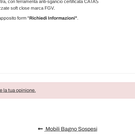
nistra, con ferramenta anti-sgancio certificata CATAS
izzate soft close marca FGV.
'apposito form "
Richiedi Informazioni"
.
e la tua opinione.
Mobili Bagno Sospesi