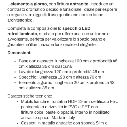
L’
elemento a giorno
, con finitura
antracite
, introduce un
contrasto cromatico deciso e funzionale, ideale per esporre
o organizzare oggetti di uso quotidiano con un tocco
architettonico.
Completa la composizione lo
specchio LED
retroilluminato
, studiato per offrire una luce uniforme e
avvolgente, perfetta per valorizzare lo spazio bagno e
garantire un’illuminazione funzionale ed elegante.
Dimensioni
:
Base con cassetto: lunghezza 100 cm x profondità 45
cm x altezza 35 cm ciascuna
Lavabo: lunghezza 120 cm x profondità 46 cm
Specchio: lunghezza 120 cm x altezza 70 cm
Elemento a giorno: lunghezza 20 cm x profondità 43
cm x altezza 35 cm
Caratteristiche tecniche:
Mobili: fianchi e frontali in HDF 19mm certificato FSC,
pantografato e rivestito in PVC e PET con
finitura colori pastello opachi. Interno in nobilitato
antracite opaco. Made in Italy
Cassetti in metallo antracite con sponda Slim e