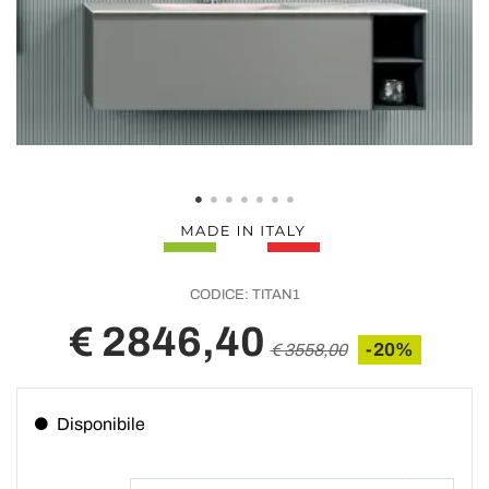
CODICE:
TITAN1
€ 2846,40
-20%
€ 3558,00
Disponibile