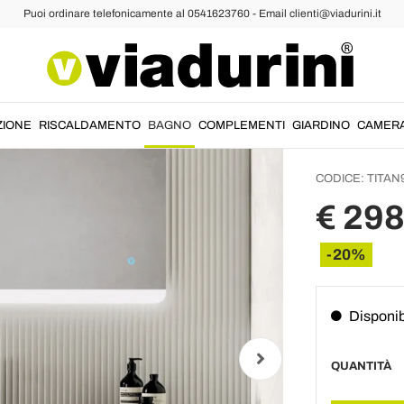
Puoi ordinare telefonicamente al 0541623760 - Email clienti@viadurini.it
pesi
Compos
Compre
Cassett
ZIONE
RISCALDAMENTO
BAGNO
COMPLEMENTI
GIARDINO
CAMER
CODICE:
TITAN
€ 29
-20%
Disponib
QUANTITÀ