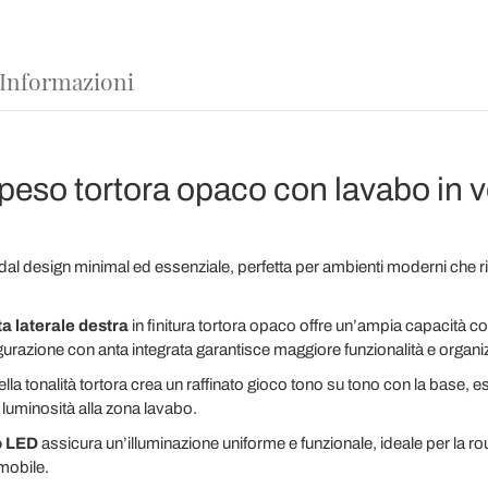
 Informazioni
eso tortora opaco con lavabo in ve
design minimal ed essenziale, perfetta per ambienti moderni che ric
a laterale destra
in finitura tortora opaco offre un’ampia capacità c
urazione con anta integrata garantisce maggiore funzionalità e organiz
lla tonalità tortora crea un raffinato gioco tono su tono con la base, e
luminosità alla zona lavabo.
o LED
assicura un’illuminazione uniforme e funzionale, ideale per la ro
mobile.