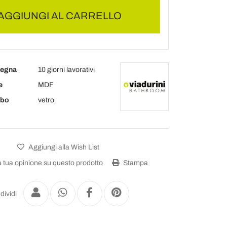
AGGIUNGI AL CARRELLO
segna
10 giorni lavorativi
e
MDF
abo
vetro
Aggiungi alla Wish List
a tua opinione su questo prodotto
Stampa
dividi