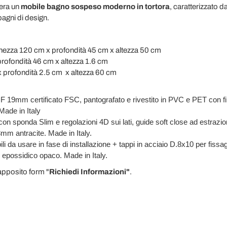
dera un
mobile bagno sospeso moderno in tortora
, caratterizzato d
bagni di design.
ghezza 120 cm x profondità 45 cm x altezza 50 cm
rofondità 46 cm x altezza 1.6 cm
 profondità 2.5 cm x altezza 60 cm
 HDF 19mm certificato FSC, pantografato e rivestito in PVC e PET con fin
 Made in Italy
con sponda Slim e regolazioni 4D sui lati, guide soft close ad estrazion
m antracite. Made in Italy.
ili da usare in fase di installazione + tappi in acciaio D.8x10 per fiss
o epossidico opaco. Made in Italy.
'apposito form "
Richiedi Informazioni"
.