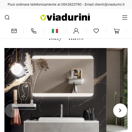
Puoi ordinare telefonicamente al 0541623760 - Email clienti@viadurini.it
Indietro
Prec
Succ
Composizione Bagno con Base,
Specchio e Lavabo in Resina Made in
Italy - Kilos