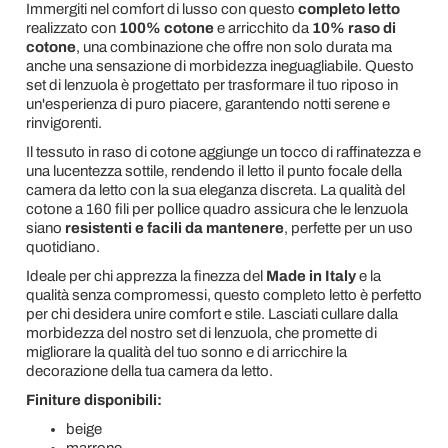
Immergiti nel comfort di lusso con questo
completo letto
realizzato con
100% cotone
e arricchito da
10% raso di
cotone
, una combinazione che offre non solo durata ma
anche una sensazione di morbidezza ineguagliabile. Questo
set di lenzuola è progettato per trasformare il tuo riposo in
un'esperienza di puro piacere, garantendo notti serene e
rinvigorenti.
Il tessuto in raso di cotone aggiunge un tocco di raffinatezza e
una lucentezza sottile, rendendo il letto il punto focale della
camera da letto con la sua eleganza discreta. La qualità del
cotone a 160 fili per pollice quadro assicura che le lenzuola
siano
resistenti e facili da mantenere
, perfette per un uso
quotidiano.
Ideale per chi apprezza la finezza del
Made in Italy
e la
qualità senza compromessi, questo completo letto è perfetto
per chi desidera unire comfort e stile. Lasciati cullare dalla
morbidezza del nostro set di lenzuola, che promette di
migliorare la qualità del tuo sonno e di arricchire la
decorazione della tua camera da letto.
Finiture disponibili:
beige