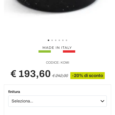
CODICE:
KOMI
€ 193,60
-20% di sconto
€ 242,00
finitura