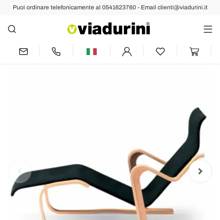
Puoi ordinare telefonicamente al 0541623760 - Email clienti@viadurini.it
Indietro
Prec
Succ
Chaise Longue in Legno con Seduta in
Cotone Made in Italy - Formentera