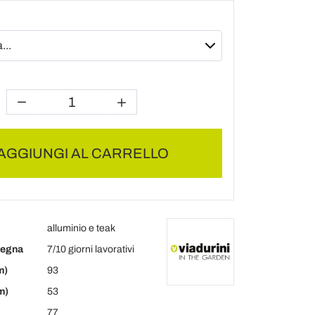
AGGIUNGI AL CARRELLO
alluminio e teak
segna
7/10 giorni lavorativi
m)
93
m)
53
77