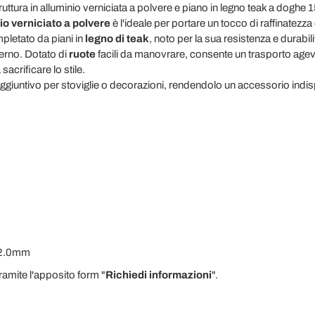
ruttura in alluminio verniciata a polvere e piano in legno teak a doghe
io verniciato a polvere
è l'ideale per portare un tocco di raffinatezza e
letato da piani in
legno di teak
, noto per la sua resistenza e durabi
sterno. Dotato di
ruote
facili da manovrare, consente un trasporto agevo
acrificare lo stile.
ggiuntivo per stoviglie o decorazioni, rendendolo un accessorio indi
2x2.0mm
tramite l'apposito form "
Richiedi informazioni
".