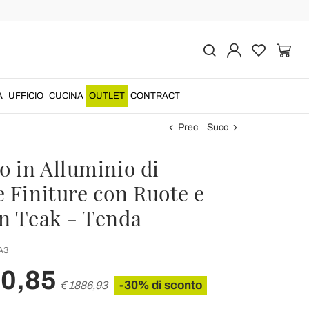
A
UFFICIO
CUCINA
OUTLET
CONTRACT
Prec
Succ
o in Alluminio di
e Finiture con Ruote e
in Teak - Tenda
A3
20,85
-30% di sconto
€ 1886,93