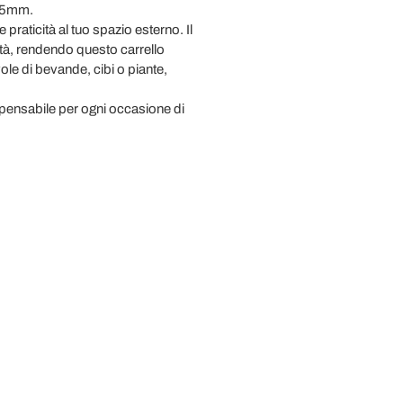
 15mm.
 praticità al tuo spazio esterno. Il
lità, rendendo questo carrello
le di bevande, cibi o piante,
spensabile per ogni occasione di