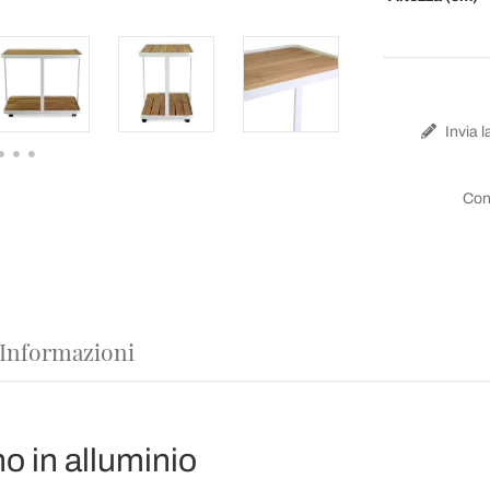
Invia l
Con
 Informazioni
no in alluminio