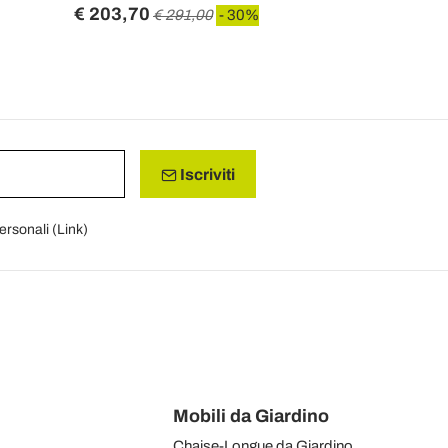
€ 203,70
€ 849,10
€ 291,00
- 30%
Iscriviti
personali (
Link
)
Mobili da Giardino
Chaise-Longue da Giardino