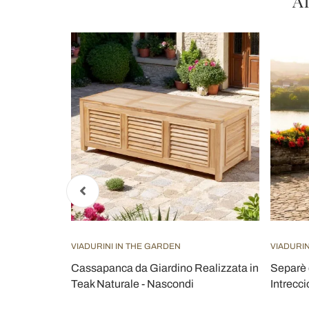
Al
VIADURINI IN THE GARDEN
VIADURIN
orta a
Cassapanca da Giardino Realizzata in
Separè 
 - Cucciolo
Teak Naturale - Nascondi
Intrecci