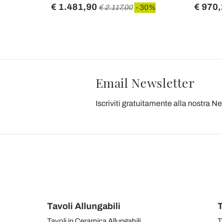
€ 1.481,90
€ 970
0%
€ 2.117,00
- 30%
Email Newsletter
Iscriviti gratuitamente alla nostra N
Tavoli Allungabili
T
Tavoli in Ceramica Allungabili
T