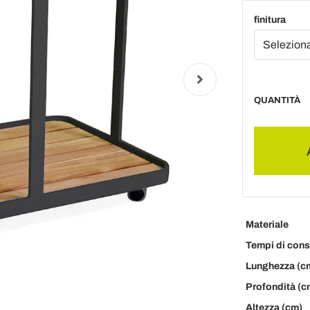
finitura
QUANTITÀ
Materiale
Tempi di con
Lunghezza (c
Profondità (c
Altezza (cm)