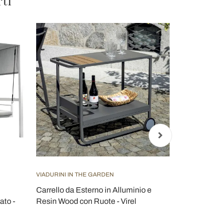
rti
VIADURINI IN THE GARDEN
VIADURINI IN
Carrello da Esterno in Alluminio e
Casetta da 
ato -
Resin Wood con Ruote - Virel
Battente in 