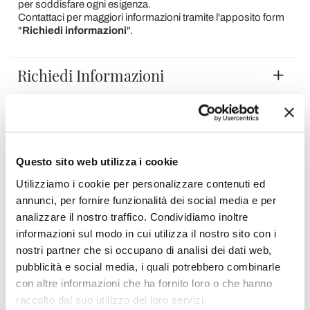
per soddisfare ogni esigenza.
Contattaci per maggiori informazioni tramite l'apposito form
"
Richiedi informazioni
".
Richiedi Informazioni
Opinione dei clienti
Questo sito web utilizza i cookie
Devi accedere per poter scrivere la tua opinione.
Utilizziamo i cookie per personalizzare contenuti ed
annunci, per fornire funzionalità dei social media e per
analizzare il nostro traffico. Condividiamo inoltre
informazioni sul modo in cui utilizza il nostro sito con i
nostri partner che si occupano di analisi dei dati web,
Aggiungi alla Wish List
pubblicità e social media, i quali potrebbero combinarle
Invia la tua opinione su questo prodotto
Stampa
con altre informazioni che ha fornito loro o che hanno
raccolto dal suo utilizzo dei loro servizi.