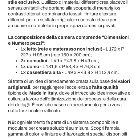
stile esclusivo
. L'utilizzo di materiali differenti crea piacevoli
sensazioni tattili che portano alla scoperta di meravigliosi
contrasti ottenuti combinando tessuti, finiture e texture
differenti per un risultato originale e ricercato ideale per
arricchire e completare i propri spazi domestici privati.
La composizione della camera comprende "Dimensioni
e Numero pezzi"
:
1x letto (rete e materasso non inclusi) -
L 172 x P
227 x H 95 cm (rete
160 x 200 cm);
2x comodini -
L 49 x P 43,8 x H 49 cm;
1x comò -
L 131,6 x P 53,8 x H 76,8 cm;
1x cassettiera alta -
L 49 x P 43,8 x H 113,4 cm.
Si tratta di un'idea di arredamento creata sulla base dei
valori
artigianali
, per raggiungere l'eccellenza e l'
alta qualità
tipiche del
Made in Italy
, dove si intrecciato idee innovative e
cultura a favore dell'ottimizzazione dei processi e della cura
dei dettagli. È così che nasce un arredamento per la zona
notte funzionale e raffinato.
NB
: ogni elemento fa parte di un sistema componibile e
modulare per creare soluzioni su misura. Scopri l'ampia
gamma di colori e finiture e di lavorazioni speciali disponibili