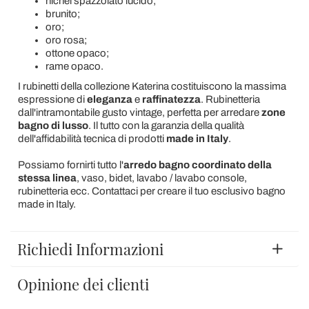
nichel spazzolato lucido;
brunito;
oro;
oro rosa;
ottone opaco;
rame opaco.
I rubinetti della collezione Katerina costituiscono la massima
espressione di
eleganza
e
raffinatezza
. Rubinetteria
dall'intramontabile gusto vintage, perfetta per arredare
zone
bagno di lusso
. Il tutto con la garanzia della qualità
dell'affidabilità tecnica di prodotti
made in Italy
.
Possiamo fornirti tutto l'
arredo bagno coordinato della
stessa linea
, vaso, bidet, lavabo / lavabo console,
rubinetteria ecc. Contattaci per creare il tuo esclusivo bagno
made in Italy.
Richiedi Informazioni
Opinione dei clienti