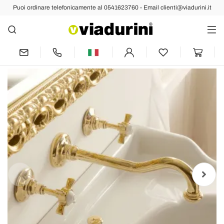
Puoi ordinare telefonicamente al 0541623760 - Email clienti@viadurini.it
Indietro
Prec
Succ
Rubinetteria Lavabo/Lavello da Parete
di Design e Vintage Made in Italy