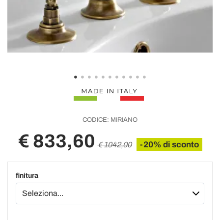
CODICE:
MIRIANO
€ 833,60
-20% di sconto
€ 1042,00
finitura