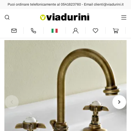
Puoi ordinare telefonicamente al 0541623760 - Email clienti@viadurini.it
Indietro
Prec
Succ
Batteria Lavabo 3 Fori Bocca Alta in
Ottone e Maniglie a Farfalla - Miriano