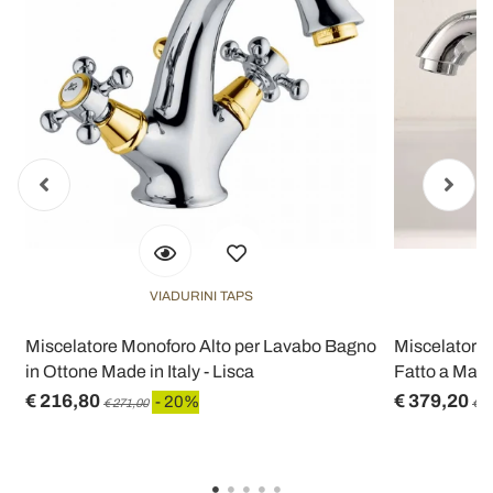
VIADURINI TAPS
Miscelatore Monoforo Alto per Lavabo Bagno
Miscelatore 
in Ottone Made in Italy - Lisca
Fatto a Mano
€ 216,80
€ 379,20
- 20%
€ 271,00
€ 4