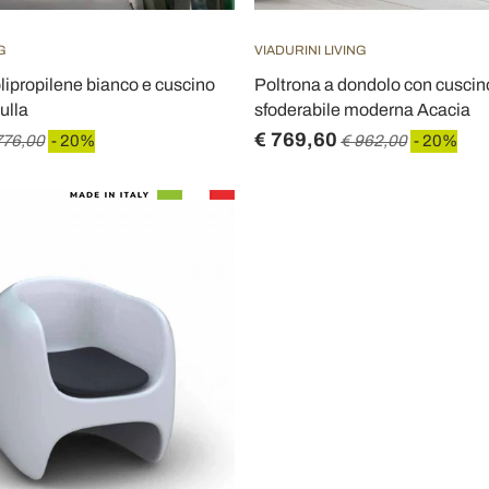
G
VIADURINI LIVING
olipropilene bianco e cuscino
Poltrona a dondolo con cuscino
tulla
sfoderabile moderna Acacia
€ 769,60
776,00
- 20%
€ 962,00
- 20%