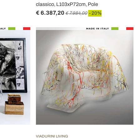
classico, L103xP72cm, Pole
€ 6.387,20
€ 7.984,00
- 20%
VIADURINI LIVING