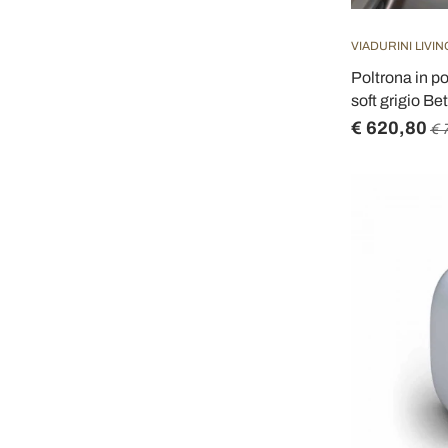
VIADURINI LIVIN
Poltrona in p
soft grigio Be
€ 620,80
€ 