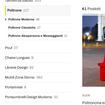
Tavolini da Salotto
503
61
Prodotti
Poltrone
117
Poltrone Moderne
68
Poltrone Classiche
27
Poltrone Alzapersona e Massaggianti
21
Pouf
27
Chaise Longues
9
Librerie Design
92
Mobili Zona Giorno
362
Portariviste
8
SLIDE
Portaombrelli Design Moderno
31
Poltroncina es