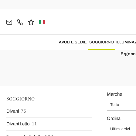
Home
SOGGIORNO
Poltrone
Poltrone Moderne
Poltrone M
TAVOLI E SEDIE
SOGGIORNO
ILLUMINA
Poltrone moderne
per il
relax Made in Italy
, ideali per
soggio
Ergono
Marche
SOGGIORNO
Tutte
Divani
75
Ordina
Divani Letto
11
Ultimi arrivi