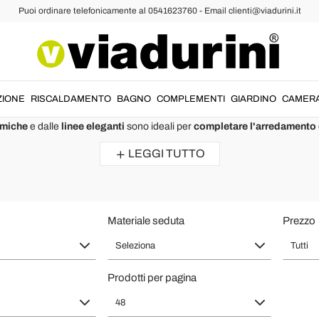
Puoi ordinare telefonicamente al 0541623760 - Email clienti@viadurini.it
oderne Design Relax Alta Qualità Ma
Recensioni :
Voto medio : 5,0
ZIONE
RISCALDAMENTO
BAGNO
COMPLEMENTI
GIARDINO
CAMER
rni
,
salotti
e
camere da letto
. Queste poltrone relax moderne sono state 
miche
e dalle
linee eleganti
sono ideali per
completare l'arredamento
Poltrona patchwork multicolor con gambe in massello Veronica
LEGGI TUTTO
This armchair is gorgeous.
I love the patchwork style on the furnishing elements, they make the
environment more colorful.
The armchair is very comfortable.
Materiale seduta
Prezzo
Seleziona
Tutti
Prodotti per pagina
48