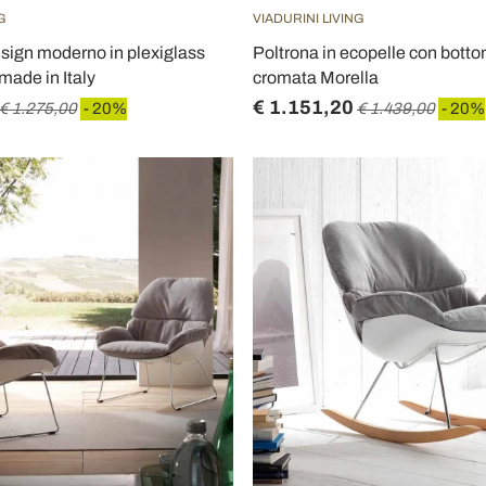
G
VIADURINI LIVING
esign moderno in plexiglass
Poltrona in ecopelle con botton
made in Italy
cromata Morella
€ 1.151,20
€ 1.275,00
- 20%
€ 1.439,00
- 20%