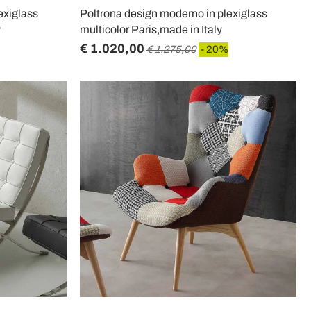
exiglass
Poltrona design moderno in plexiglass
y
multicolor Paris,made in Italy
€ 1.020,00
€ 1.275,00
- 20%