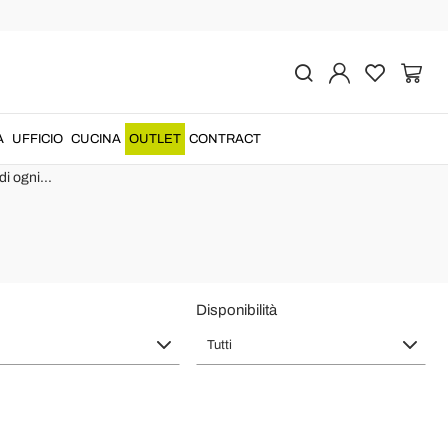
de in Italy
A
UFFICIO
CUCINA
OUTLET
CONTRACT
selezionate con criteri elevati per
comfort
, materiali e
design
.
di ogni...
Disponibilità
Tutti