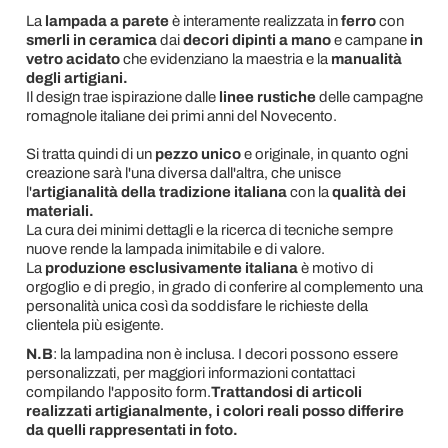
La
lampada a parete
è interamente realizzata in
ferro
con
smerli in ceramica
dai
decori dipinti a mano
e campane
in
vetro acidato
che evidenziano la maestria e la
manualità
degli artigiani.
Il design trae ispirazione dalle
linee rustiche
delle campagne
romagnole italiane dei primi anni del Novecento.
Si tratta quindi di un
pezzo unico
e originale, in quanto ogni
creazione sarà l'una diversa dall'altra, che unisce
l'
artigianalità della tradizione italiana
con la
qualità dei
materiali.
La cura dei minimi dettagli e la ricerca di tecniche sempre
nuove rende la lampada inimitabile e di valore.
La
produzione esclusivamente italiana
è motivo di
orgoglio e di pregio, in grado di conferire al complemento una
personalità unica così da soddisfare le richieste della
clientela più esigente.
N.B
: la lampadina non è inclusa. I decori possono essere
personalizzati, per maggiori informazioni contattaci
compilando l'apposito form.
Trattandosi di articoli
realizzati artigianalmente, i colori reali posso differire
da quelli rappresentati in foto.