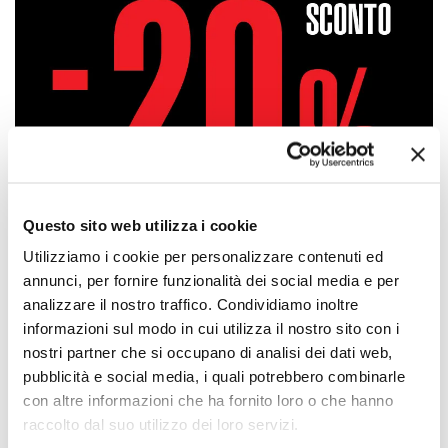
Questo sito web utilizza i cookie
Utilizziamo i cookie per personalizzare contenuti ed
annunci, per fornire funzionalità dei social media e per
analizzare il nostro traffico. Condividiamo inoltre
informazioni sul modo in cui utilizza il nostro sito con i
nostri partner che si occupano di analisi dei dati web,
Approfittane subito!
pubblicità e social media, i quali potrebbero combinarle
con altre informazioni che ha fornito loro o che hanno
raccolto dal suo utilizzo dei loro servizi.