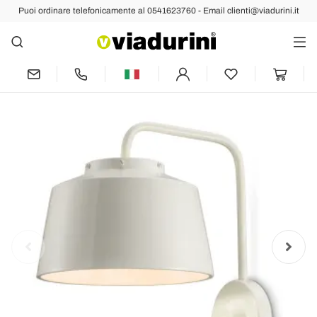
Puoi ordinare telefonicamente al 0541623760 - Email clienti@viadurini.it
Indietro
Prec
Succ
Applique a Muro Metallo e Ceramica
Artigianale con Doppia Apertura - 50S