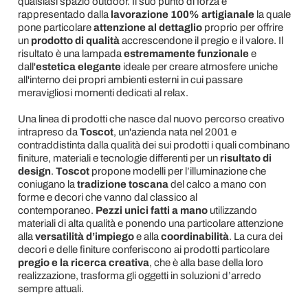
qualsiasi spazio outdoor. Il suo punto di forza è
rappresentado dalla
lavorazione 100% artigianale
la quale
pone particolare
attenzione al dettaglio
proprio per offrire
un
prodotto di qualità
accrescendone il pregio e il valore. Il
risultato è una lampada
estremamente funzionale
e
dall'
estetica elegante
ideale per creare atmosfere uniche
all'interno dei propri ambienti esterni in cui passare
meravigliosi momenti dedicati al relax.
Una linea di prodotti che nasce dal nuovo percorso creativo
intrapreso da
Toscot
, un'azienda nata nel 2001 e
contraddistinta dalla qualità dei sui prodotti i quali combinano
finiture, materiali e tecnologie differenti per un
risultato di
design
.
Toscot
propone modelli per l’illuminazione che
coniugano la
tradizione toscana
del calco a mano con
forme e decori che vanno dal classico al
contemporaneo.
Pezzi unici fatti a mano
utilizzando
materiali di alta qualità e ponendo una particolare attenzione
alla
versatilità d’impiego
e alla
coordinabilità
. La cura dei
decori e delle finiture conferiscono ai prodotti particolare
pregio e la ricerca creativa
, che è alla base della loro
realizzazione, trasforma gli oggetti in soluzioni d’arredo
sempre attuali.