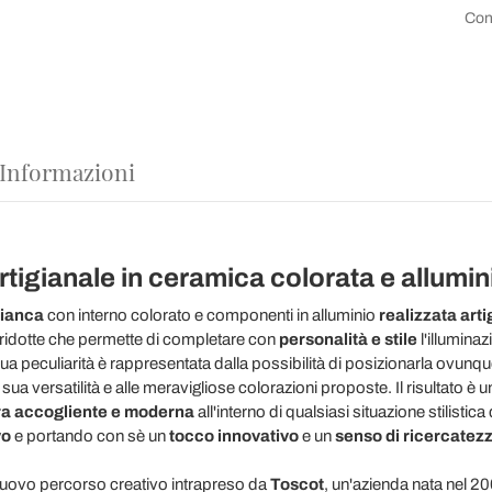
Con
 Informazioni
tigianale in ceramica colorata e allumini
ianca
con interno colorato e componenti in alluminio
realizzata arti
 ridotte che permette di completare con
personalità e stile
l'illumina
sua peculiarità è rappresentata dalla possibilità di posizionarla ovun
sua versatilità e alle meravigliose colorazioni proposte. Il risultato è 
a accogliente e moderna
all'interno di qualsiasi situazione stilist
vo
e portando con sè un
tocco innovativo
e un
senso di ricercatez
 nuovo percorso creativo intrapreso da
Toscot
, un'azienda nata nel 20