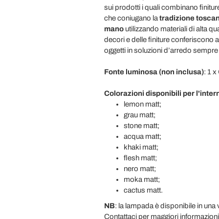
sui prodotti i quali combinano finiture
che coniugano la
tradizione tosca
mano
utilizzando materiali di alta q
decori e delle finiture conferiscono a
oggetti in soluzioni d’arredo sempre a
Fonte luminosa (non inclusa)
: 1 
Colorazioni disponibili per l'inte
lemon matt;
grau matt;
stone matt;
acqua matt;
khaki matt;
flesh matt;
nero matt;
moka matt;
cactus matt.
NB
: la lampada è disponibile in una 
Contattaci per maggiori informazioni