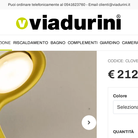
Puoi ordinare telefonicamente al 0541623760 - Email clienti@viadurini.it
pplique Moderne
Appliq
Allumi
Italia 
ZIONE
RISCALDAMENTO
BAGNO
COMPLEMENTI
GIARDINO
CAMER
CODICE:
CLOV
€ 212
Colore
QUANTITÀ