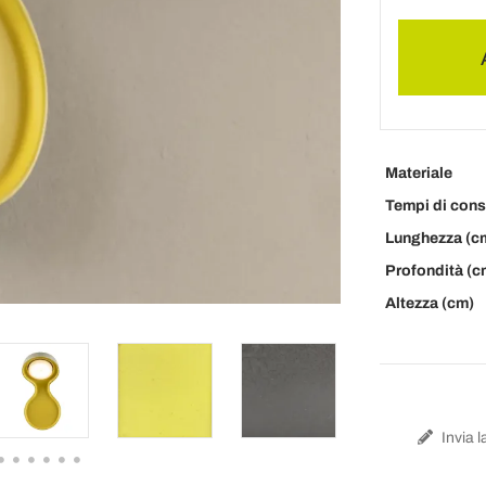
Materiale
Tempi di con
Lunghezza (c
Profondità (c
Altezza (cm)
Invia l