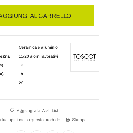
AGGIUNGI AL CARRELLO
Ceramica e alluminio
segna
15/20 giorni lavorativi
m)
12
m)
14
22
Aggiungi alla Wish List
a tua opinione su questo prodotto
Stampa