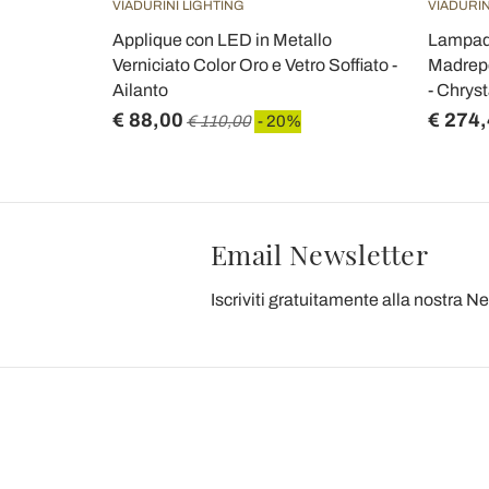
VIADURINI LIGHTING
VIADURIN
Applique con LED in Metallo
Lampada
Verniciato Color Oro e Vetro Soffiato -
Madrepe
Ailanto
- Chryst
€ 88,00
€ 274
€ 110,00
- 20%
Email Newsletter
Iscriviti gratuitamente alla nostra N