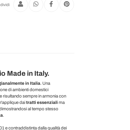
dividi
o Made in Italy.
gianalmente in Italia
. Una
zione di ambienti domestici
que risultando sempre in armonia con
un'applique dai
tratti essenziali
ma
ica dimostrandosi al tempo stesso
za
.
01 e contraddistinta dalla qualità dei