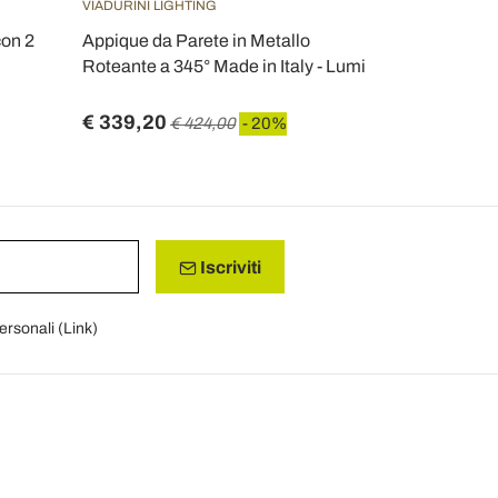
VIADURINI LIGHTING
con 2
Appique da Parete in Metallo
Roteante a 345° Made in Italy - Lumi
€ 339,20
€ 424,00
- 20%
Iscriviti
personali (
Link
)