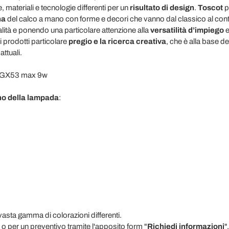
, materiali e tecnologie differenti per un
risultato di design
.
Toscot
p
na
del calco a mano con forme e decori che vanno dal classico al c
ualità e ponendo una particolare attenzione alla
versatilità d’impiego
e
i prodotti particolare
pregio e la ricerca creativa
, che è alla base de
ttuali.
x GX53 max 9w
rno della lampada
:
vasta gamma di colorazioni differenti.
 o per un preventivo tramite l'apposito form "
Richiedi informazioni
".