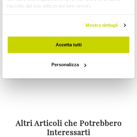
raccolto dal suo utilizzo dei loro servizi.
Mostra dettagli
Accetta tutti
La tua merce viaggia
assicurata in tutto il Mondo.
Personalizza
Altri Articoli che Potrebbero
Interessarti