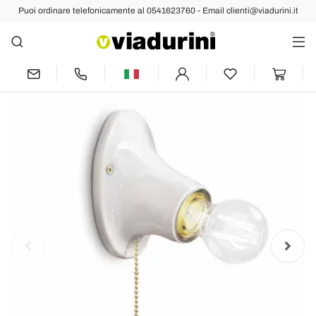
Puoi ordinare telefonicamente al 0541623760 - Email clienti@viadurini.it
Indietro
Prec
Succ
Applique a muro in ceramica bianca
Ferroluce Trieste