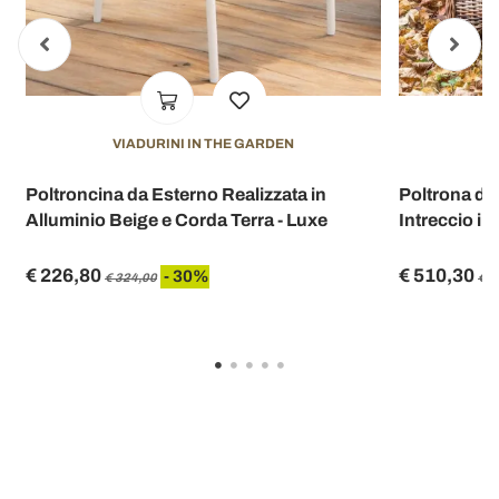
VIADURINI IN THE GARDEN
V
Poltroncina da Esterno Realizzata in
Poltrona da 
Alluminio Beige e Corda Terra - Luxe
Intreccio in
€ 226,80
€ 510,30
- 30%
€ 324,00
€ 7