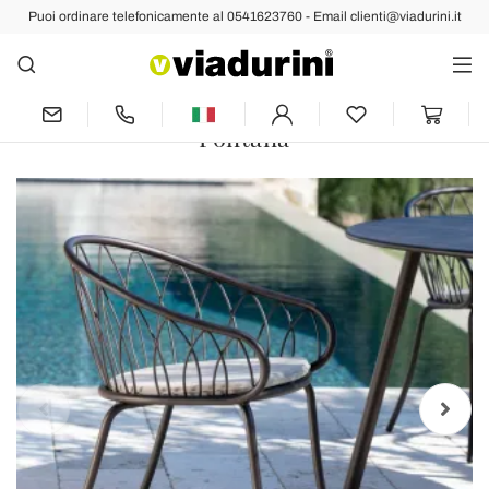
Puoi ordinare telefonicamente al 0541623760 - Email clienti@viadurini.it
Indietro
Prec
Succ
2 Poltrone Impilabili da Giardino in
Metallo e Cuscino Made in Italy -
Fontana