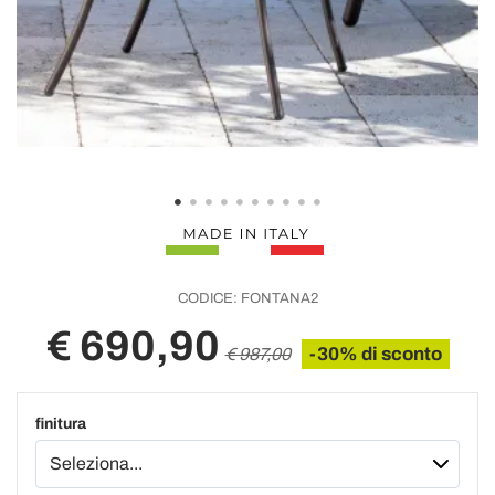
CODICE:
FONTANA2
€ 690,90
-30% di sconto
€ 987,00
finitura