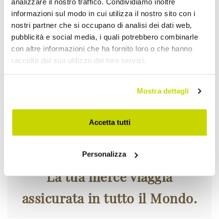
analizzare il nostro traffico. Condividiamo inoltre
informazioni sul modo in cui utilizza il nostro sito con i
Approfittane subito!
nostri partner che si occupano di analisi dei dati web,
pubblicità e social media, i quali potrebbero combinarle
con altre informazioni che ha fornito loro o che hanno
raccolto dal suo utilizzo dei loro servizi.
Mostra dettagli
Accetta tutti
Personalizza
La tua merce viaggia
assicurata in tutto il Mondo.