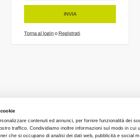
INVIA
Torna al login
o
Registrati
 cookie
Mappa prodotti
Mappa categorie
Mappa blog
Mappa varie
rsonalizzare contenuti ed annunci, per fornire funzionalità dei soc
stro traffico. Condividiamo inoltre informazioni sul modo in cui ut
tner che si occupano di analisi dei dati web, pubblicità e social m