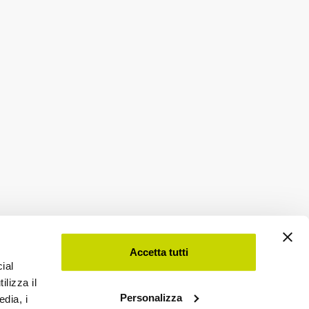
Accetta tutti
ial
ilizza il
Personalizza
edia, i
Viadurini